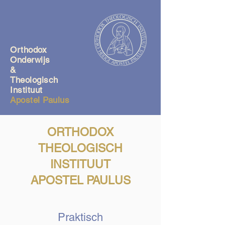
Orthodox
O
nderwijs
&
Theologisch
Instituut
Apostel Paulus
ORTHODOX
THEOLOGISCH
INSTITUUT
APO
STEL PAULUS
Praktisch