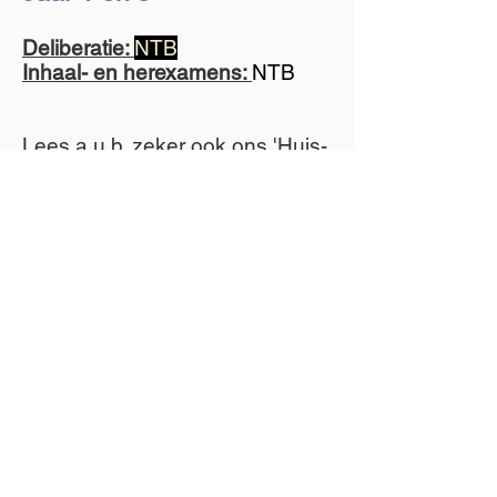
Deliberatie:
NTB
Inhaal- en herexamens:
NTB
Lees a.u.b. zeker ook ons 'Huis-
tucht en examenreglement' na.
Download examenreglement
Orthodox Theologisch Instituut Apostel
Paulus
Sophie Van Akenstraat 56, 9000 Gent
secretariaat@orthodoxonderwijs.be
VZW 0642.515.726
Pedagogische Commissie van de
Orthodoxe Kerk in België voor het
Nederlandstalig Onderwijs
Charbolaan 71, 1030 Brussel
inspectie@orthodoxonderwijs.be