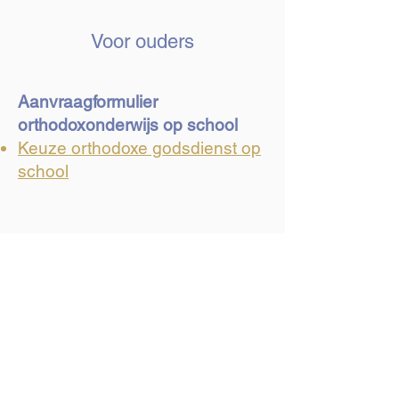
Voor ouders
Aanvraagformulier
orthodoxonderwijs op school
​Keuze orthodoxe godsdienst op
school
Orthodox Theologisch Instituut Apostel
Paulus
Sophie Van Akenstraat 56, 9000 Gent
secretariaat@orthodoxonderwijs.be
VZW 0642.515.726
Pedagogische Commissie van de
Orthodoxe Kerk in België voor het
Nederlandstalig Onderwijs
Charbolaan 71, 1030 Brussel
inspectie@orthodoxonderwijs.be