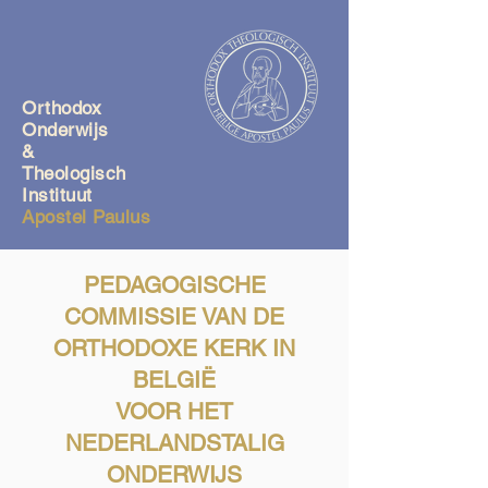
Orthodox
O
nderwijs
&
Theologisch
Instituut
Apostel Paulus
PEDAGOGISCHE
COMMISSIE VAN DE
ORTHODOXE KERK IN
BELGIË
VOOR HET
NEDERLANDSTALIG
ONDERWIJS