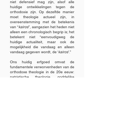
niet defensief mag zijn, alsof alle
huidige ontwikkelingen tegen de
orthodoxie zijn. Op dezelfde manier
moet theologie actueel zijn, in
overeenstemming met de betekenis
van “
kairos
”, aangezien het heden niet
alleen een chronologisch begrip is; het
betekent niet “eenvoudigweg de
huidige actualiteit, maar ook de
mogelijkheid die vandaag en alleen
vandaag gegeven wordt, de ‘
kairos
’.”
Ons huidig erfgoed omvat de
fundamentele verworvenheden van de
orthodoxe theologie in de 20e eeuw:
patristische theologie, goddelijke
liturgie, ecclesiologie, triniteitsleer,
eschatologie, theologische
antropologie, ascetische spiritualiteit,
theologische ecologie, sociale leer,
diaconie, gemeenschappelijk orthodox
getuigenis, dialogen tussen
christenen, interreligieuze
samenwerking, dialoog met de